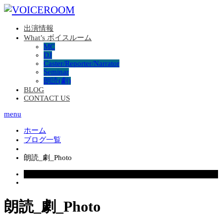
出演情報
What’s ボイスルーム
MC
DJ
Caster/Reporter/Narrator
Seminar
朗読(劇)
BLOG
CONTACT US
menu
ホーム
ブログ一覧
朗読_劇_Photo
2025.04.21
朗読_劇_Photo