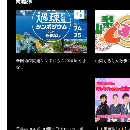
関連記事
全国過疎問題シンポジウム2024 in やま
山梨ぐるりん散歩
なし
天皇杯 JFA 第102回全日本サッカー選
【
再度告知
】