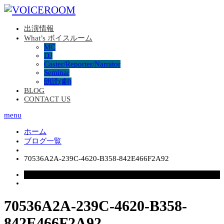
出演情報
What’s ボイスルーム
MC
DJ
Caster/Reporter/Narrator
Seminar
朗読(劇)
BLOG
CONTACT US
menu
ホーム
ブログ一覧
70536A2A-239C-4620-B358-842E466F2A92
2023.03.20
70536A2A-239C-4620-B358-
842E466F2A92