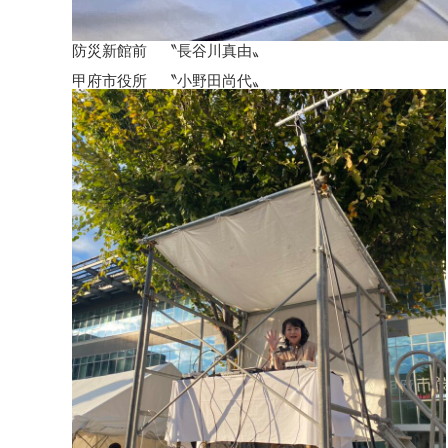
防災新館前 〝長谷川真由〟
甲府市役所 〝小野田尚代〟