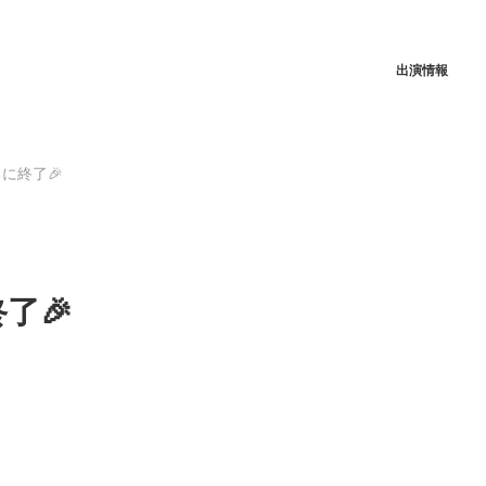
出演情報
に終了🎉
了🎉