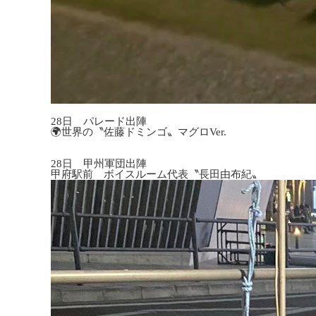
28日 パレード出陣
🌍世界の〝佐藤ドミンゴ〟マグロVer.
28日 甲州軍団出陣
甲府駅前 ボイスルーム代表〝長田由布紀〟