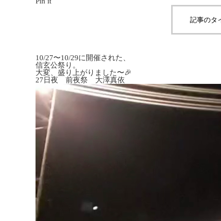
Pin it
記事のタ
10/27〜10/29に開催された、
信玄公祭り。
大変、盛り上がりました〜🎉
27日夜 前夜祭 大澤真依