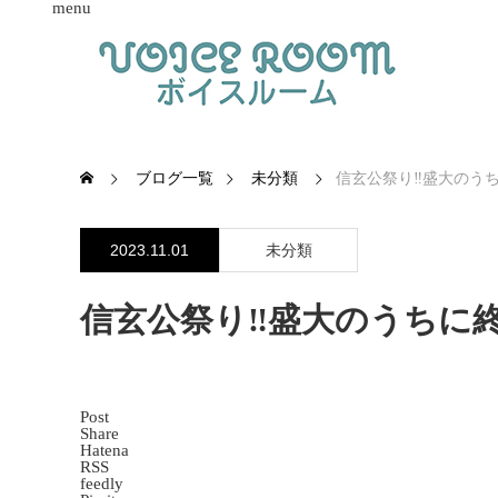
menu
ブログ一覧
未分類
信玄公祭り‼️盛大のうち
2023.11.01
未分類
信玄公祭り‼️盛大のうちに終
Post
Share
Hatena
RSS
feedly