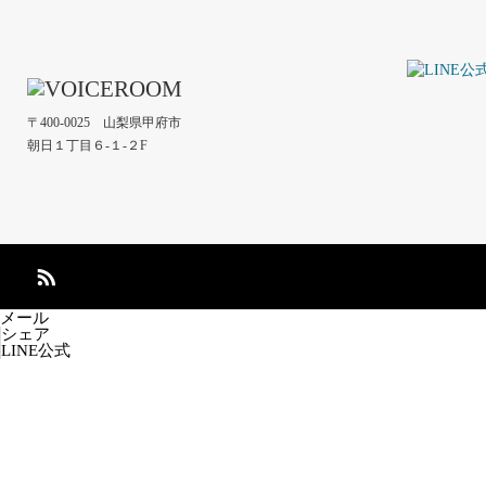
〒400-0025 山梨県甲府市
朝日１丁目６-１-２F
メール
シェア
LINE公式