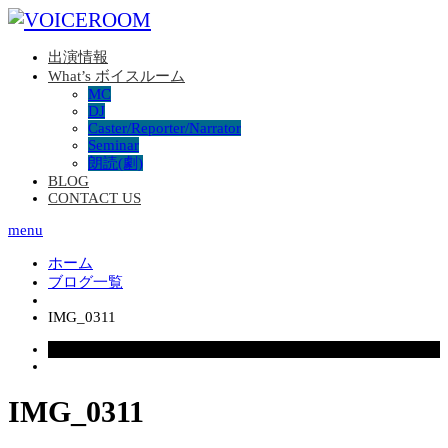
出演情報
What’s ボイスルーム
MC
DJ
Caster/Reporter/Narrator
Seminar
朗読(劇)
BLOG
CONTACT US
menu
ホーム
ブログ一覧
IMG_0311
2024.02.15
IMG_0311