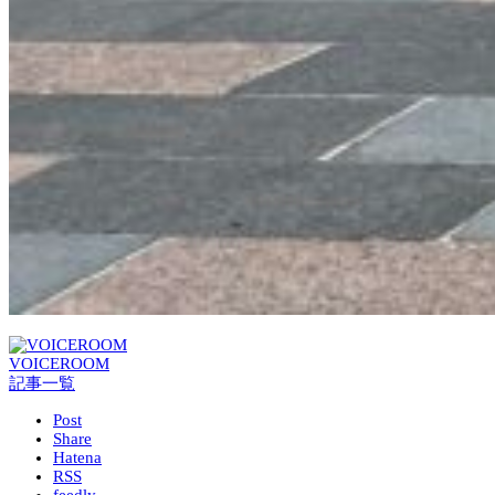
VOICEROOM
記事一覧
Post
Share
Hatena
RSS