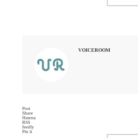
VOICEROOM
Post
Share
Hatena
RSS
feedly
Pin it