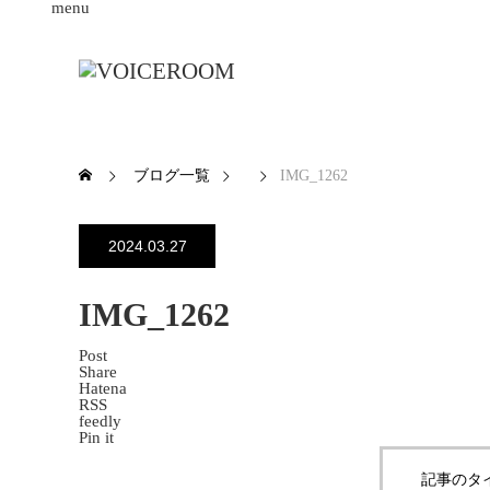
menu
ブログ一覧
IMG_1262
2024.03.27
IMG_1262
Post
Share
Hatena
RSS
feedly
Pin it
記事のタ