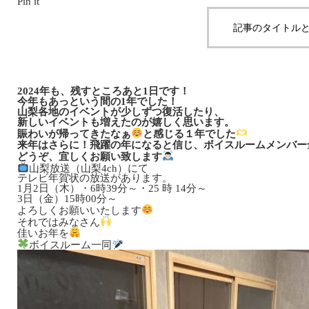
Pin it
記事のタイトルと
2024年も、残すところあと1日です！
今年もあっという間の1年でした！
山梨各地のイベントが少しずつ復活したり、
新しいイベントも増えたのが嬉しく思います。
賑わいが帰ってきたなぁ
と感じる１年でした
来年はさらに！飛躍の年になると信じ、ボイスルームメンバー全員
どうぞ、宜しくお願い致します
山梨放送（山梨4ch）にて
テレビ年賀状の放送があります。
1月2日（木）・6時39分～・25 時 14分～
3日（金）15時00分～
よろしくお願いいたします
それではみなさん
佳いお年を
ボイスルーム一同