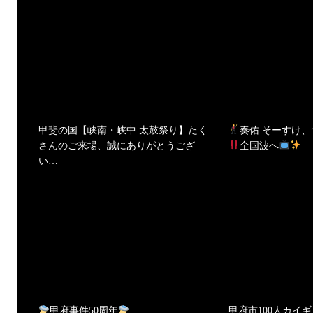
甲斐の国【峡南・峡中 太鼓祭り】たく
奏佑:そーすけ
さんのご来場、誠にありがとうござ
全国波へ
い…
甲府事件50周年
甲府市100人カイギ