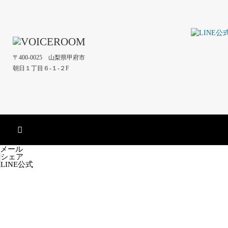
〒400-0025 山梨県甲府市
朝日１丁目６-１-２F
メール
シェア
LINE公式