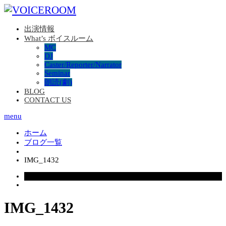
出演情報
What’s ボイスルーム
MC
DJ
Caster/Reporter/Narrator
Seminar
朗読(劇)
BLOG
CONTACT US
menu
ホーム
ブログ一覧
IMG_1432
2025.08.04
IMG_1432