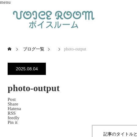
menu
ブログ一覧
photo-output
2025.08.04
photo-output
Post
Share
Hatena
RSS
feedly
Pin it
記事のタイトルと