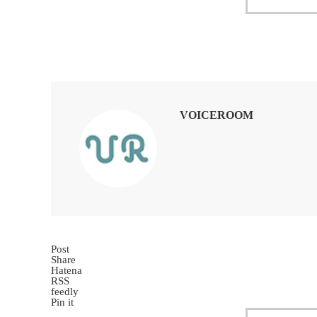
VOICEROOM
Post
Share
Hatena
RSS
feedly
Pin it