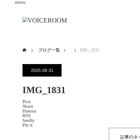
menu
ブログ一覧
IMG_1831
2025.08.31
IMG_1831
Post
Share
Hatena
RSS
feedly
Pin it
記事のタ