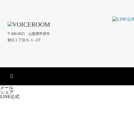
〒400-0025 山梨県甲府市
朝日１丁目６-１-２F
メール
シェア
LINE公式