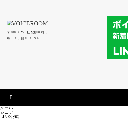
〒400-0025 山梨県甲府市
朝日１丁目６-１-２F
メール
シェア
LINE公式