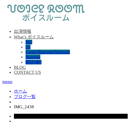
出演情報
What’s ボイスルーム
MC
DJ
Caster/Reporter/Narrator
Seminar
朗読(劇)
BLOG
CONTACT US
menu
ホーム
ブログ一覧
IMG_2438
2025.10.21