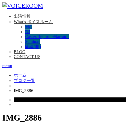
出演情報
What’s ボイスルーム
MC
DJ
Caster/Reporter/Narrator
Seminar
朗読(劇)
BLOG
CONTACT US
menu
ホーム
ブログ一覧
IMG_2886
2025.11.10
IMG_2886