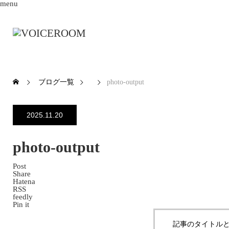
menu
ブログ一覧
photo-output
2025.11.20
photo-output
Post
Share
Hatena
RSS
feedly
Pin it
記事のタイトルと