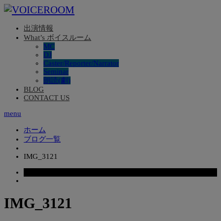
出演情報
What’s ボイスルーム
MC
DJ
Caster/Reporter/Narrator
Seminar
朗読(劇)
BLOG
CONTACT US
menu
ホーム
ブログ一覧
IMG_3121
2025.11.23
IMG_3121