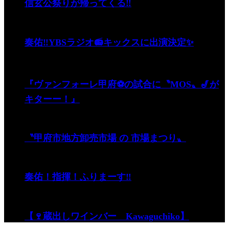
信玄公祭りが帰ってくる‼
奏佑‼️YBSラジオ📻キックスに出演決定✨
『ヴァンフォーレ甲府⚽️の試合に〝MOS〟🎷が
キターー！』
〝甲府市地方卸売市場 の 市場まつり〟
奏佑！指揮！ふりまーす‼️
【🍷蔵出しワインバー Kawaguchiko】