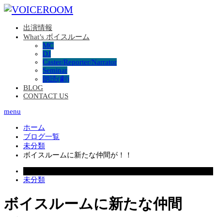
出演情報
What’s ボイスルーム
MC
DJ
Caster/Reporter/Narrator
Seminar
朗読(劇)
BLOG
CONTACT US
menu
ホーム
ブログ一覧
未分類
ボイスルームに新たな仲間が！！
2026.01.26
未分類
ボイスルームに新たな仲間