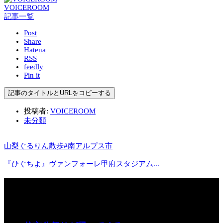
VOICEROOM
記事一覧
Post
Share
Hatena
RSS
feedly
Pin it
記事のタイトルとURLをコピーする
投稿者:
VOICEROOM
未分類
山梨ぐるりん散歩#南アルプス市
『ひぐちよ』ヴァンフォーレ甲府スタジアム...
関連記事