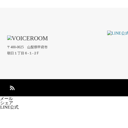
〒400-0025 山梨県甲府市
朝日１丁目６-１-２F
メール
シェア
LINE公式