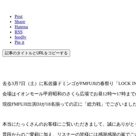
Post
Share
Hatena
RSS
feedly
Pin it
記事のタイトルとURLをコピーする
去る3月7日（土）に私佐藤ドミンゴがFMFUJIの春祭り「LOCK I
会場はイオンモール甲府昭和のさくら広場でお昼12時〜17時ま
現役FMFUJI出演DJが18名揃っての正に「総力戦」でございまし
本当にたっくさんのお客様にご覧いただきまして、誠にありがとうご
普段からのご愛顧に加え、リスナーの皆様には感謝感謝の嵐でご