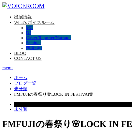
出演情報
What’s ボイスルーム
MC
DJ
Caster/Reporter/Narrator
Seminar
朗読(劇)
BLOG
CONTACT US
menu
ホーム
ブログ一覧
未分類
FMFUJIの春祭り🌸LOCK IN FESTIVAl🌸
2026.03.09
未分類
FMFUJIの春祭り🌸LOCK IN FES