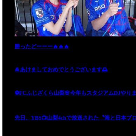
勝ったどーーー🔥🔥🔥
🎍あけましておめでとうございます🌅
⚽️FCふじざくら山梨🌸今年もスタジアムDJやりま
先日、YBS📺山梨4chで放送された〝海と日本プ