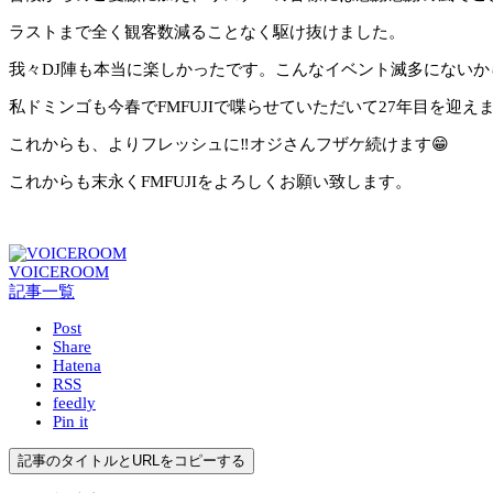
ラストまで全く観客数減ることなく駆け抜けました。
我々DJ陣も本当に楽しかったです。こんなイベント滅多にないから‼
私ドミンゴも今春でFMFUJIで喋らせていただいて27年目を迎
これからも、よりフレッシュに‼️オジさんフザケ続けます😁
これからも末永くFMFUJIをよろしくお願い致します。
VOICEROOM
記事一覧
Post
Share
Hatena
RSS
feedly
Pin it
記事のタイトルとURLをコピーする