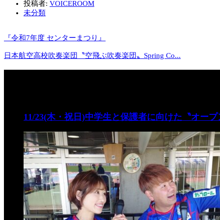
投稿者:
VOICEROOM
未分類
『令和7年度 センターまつり』
日本航空高校吹奏楽団〝空飛ぶ吹奏楽団〟Spring Co...
関連記事
11/23(木・祝日)中学生と保護者に向けた〝オー