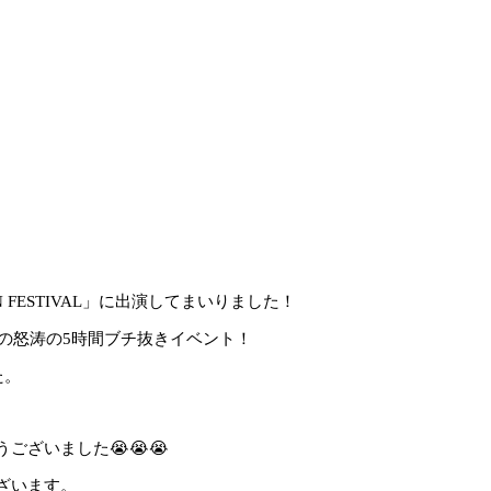
N FESTIVAL」に出演してまいりました！
での怒涛の5時間ブチ抜きイベント！
た。
ざいました😭😭😭
ざいます。