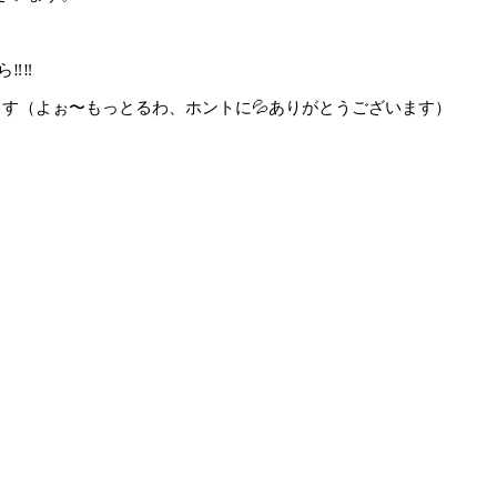
️‼️
えます（よぉ〜もっとるわ、ホントに💦ありがとうございます）