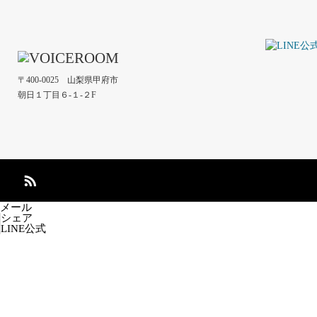
〒400-0025 山梨県甲府市
朝日１丁目６-１-２F
メール
シェア
LINE公式