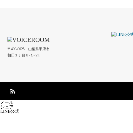
〒400-0025 山梨県甲府市
朝日１丁目６-１-２F
メール
シェア
LINE公式