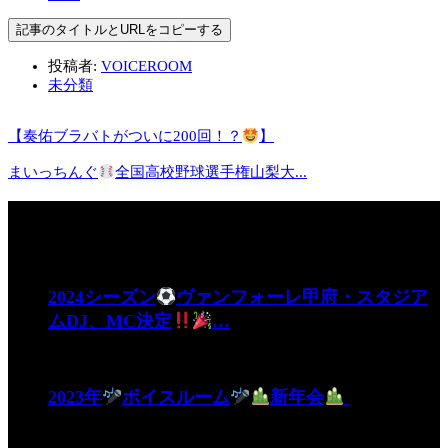
記事のタイトルとURLをコピーする
投稿者:
VOICEROOM
未分類
【奏佑ブラバトがついに200回！？
】
まいっちんぐ
全国高校野球選手権山梨大...
関連記事
2024シーズン
ヴァンフォーレ甲府・スタジア
ムDJ、MC決定
…
2023年
ボイスルーム
新年会