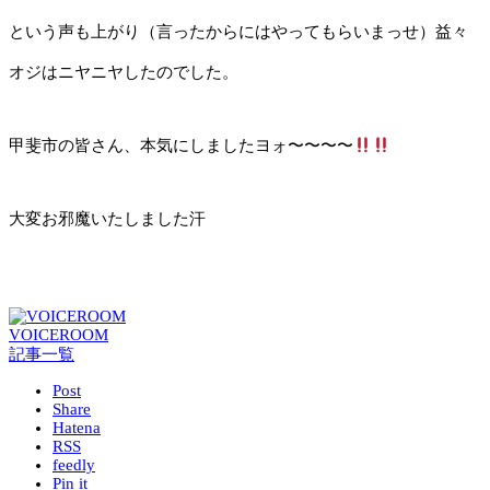
という声も上がり（言ったからにはやってもらいまっせ）益々
オジはニヤニヤしたのでした。
甲斐市の皆さん、本気にしましたヨォ〜〜〜〜
大変お邪魔いたしました汗
VOICEROOM
記事一覧
Post
Share
Hatena
RSS
feedly
Pin it