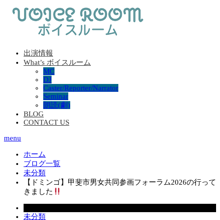
出演情報
What’s ボイスルーム
MC
DJ
Caster/Reporter/Narrator
Seminar
朗読(劇)
BLOG
CONTACT US
menu
ホーム
ブログ一覧
未分類
【ドミンゴ】甲斐市男女共同参画フォーラム2026の行って
きました
2026.07.08
未分類