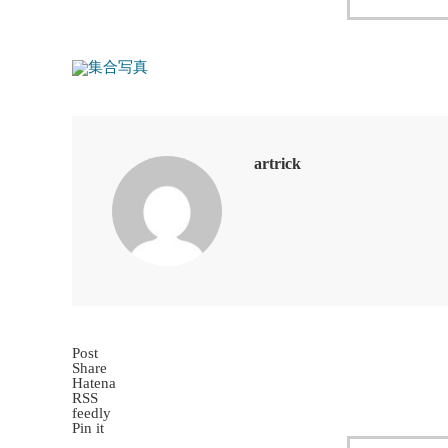
artrick
Post
Share
Hatena
RSS
feedly
Pin it