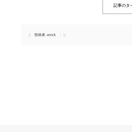
記事のタ
投稿者:
artrick