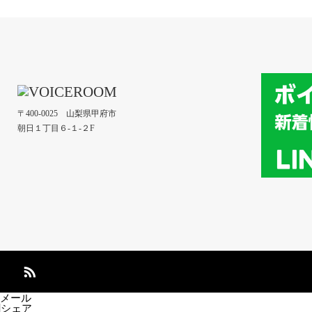
〒400-0025 山梨県甲府市
朝日１丁目６-１-２F
メール
シェア