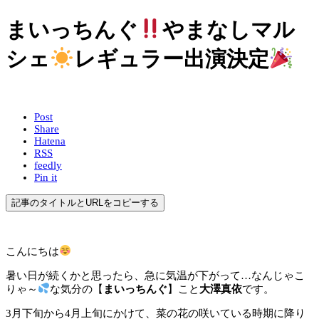
まいっちんぐ
やまなしマル
シェ
レギュラー出演決定
Post
Share
Hatena
RSS
feedly
Pin it
記事のタイトルとURLをコピーする
こんにちは
暑い日が続くかと思ったら、急に気温が下がって…なんじゃこ
りゃ～
な気分の【
まいっちんぐ
】こと
大澤真依
です。
3月下旬から4月上旬にかけて、菜の花の咲いている時期に降り