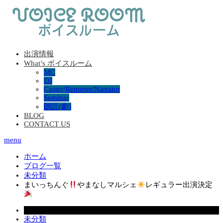
出演情報
What’s ボイスルーム
MC
DJ
Caster/Reporter/Narrator
Seminar
朗読(劇)
BLOG
CONTACT US
menu
ホーム
ブログ一覧
未分類
まいっちんぐ
やまなしマルシェ
レギュラー出演決定
2023.03.24
未分類