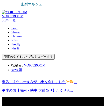
山梨マルシェ
VOICEROOM
記事一覧
Post
Share
Hatena
RSS
feedly
Pin it
記事のタイトルとURLをコピーする
投稿者:
VOICEROOM
未分類
奏佑、またステキな想い出を創りました
...
甲斐の国【峡南・峡中 太鼓祭り】たくさん...
関連記事