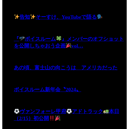
告知
そーすけ、YouTubeで語る
『
ボイスルーム
』メンバーのオフショット
を公開しちゃおう企画
vol…
あの頃、富士山の向こうは アメリカだった
ボイスルーム新年会〝2024〟
ヴァンフォーレ甲府
アドトラック
本日
（2/15）初公開