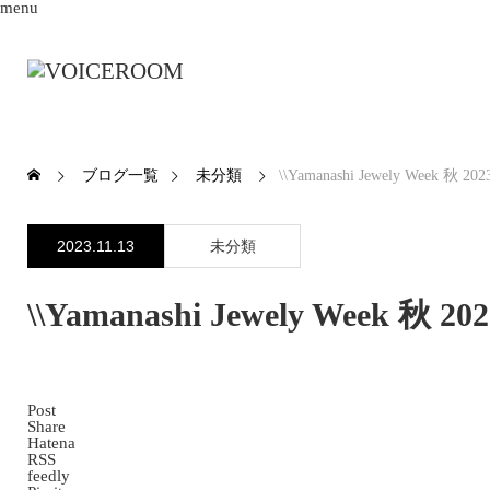
menu
ブログ一覧
未分類
\\Yamanashi Jewely Week 秋 2023
2023.11.13
未分類
\\Yamanashi Jewely Week 秋 202
Post
Share
Hatena
RSS
feedly