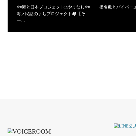
🐟海と日本プロジェクトinやまなし🐟
指名数とパイパー
海ノ民話のまちプロジェクト🏘【そ
ー…