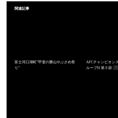
関連記事
富士河口湖町”甲斐の勝山やぶさめ祭
AFCチャンピオンズリ
り”
ループH 第５節 🇯