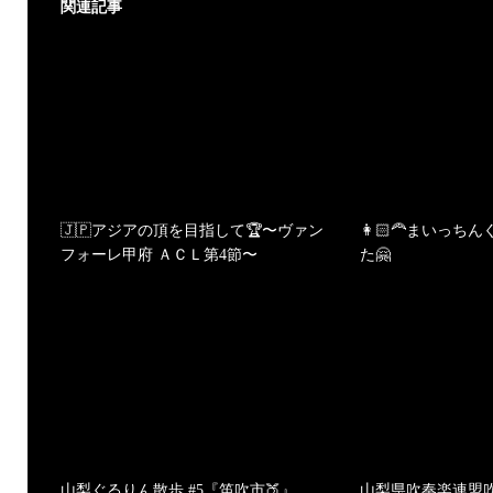
関連記事
🇯🇵アジアの頂を目指して🏆〜ヴァン
👩🏻‍🦰まいっちん
フォーレ甲府 ＡＣＬ第4節〜
た🤗
山梨ぐるりん散歩 #5『笛吹市🍑』
山梨県吹奏楽連盟