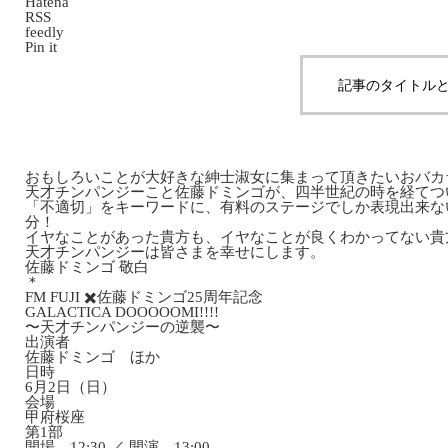
Hatena
RSS
feedly
Pin it
記事のタイトルと
おもしろいことが大好きな紳士淑女に集まって頂きたいおバカ
天才チンパンジーこと佐藤ドミンゴが、四半世紀の時を経てつ
「不適切」をキーワードに、有料のステージでしか表現出来な
分！
イヤなことがあった貴方も、イヤなことが良くわかってない貴
天才チンパンジーは皆さまを幸せにします。
佐藤ドミンゴ 敬白
＊
FM FUJI ✖️佐藤ドミンゴ25周年記念
GALACTICA DOOOOOMI!!!!
〜天才チンパンジーの逆襲〜
出演者
佐藤ドミンゴ ほか
日時
6月2日（日）
会場
甲府桜座
第1部
開場 12:30 ／ 開演 13:00