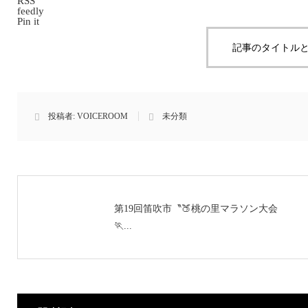
RSS
feedly
Pin it
記事のタイトルと
投稿者:
VOICEROOM
未分類
第19回笛吹市〝🍑桃の里マラソン大会
🏃‍...