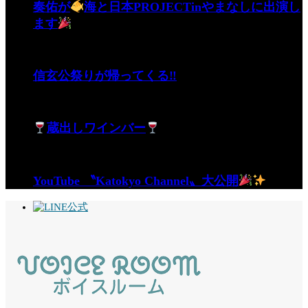
奏佑が
海と日本PROJECTinやまなしに出演し
ます
信玄公祭りが帰ってくる‼
蔵出しワインバー
YouTube 〝Katokyo Channel〟大公開