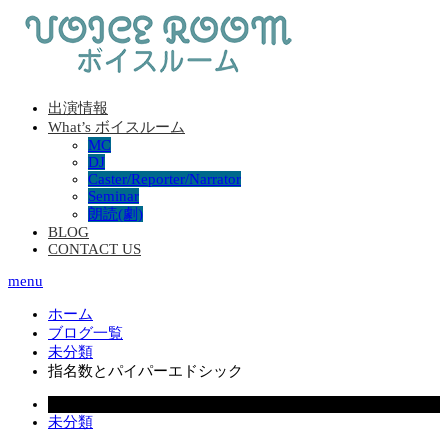
出演情報
What’s ボイスルーム
MC
DJ
Caster/Reporter/Narrator
Seminar
朗読(劇)
BLOG
CONTACT US
menu
ホーム
ブログ一覧
未分類
指名数とパイパーエドシック
2020.12.23
未分類