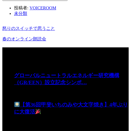
投稿者:
VOICEROOM
未分類
怒りのスイッチで思うこと
春のオンライン朗読会
関連記事
グローバルニュートラルエネルギー研究機構
（GR/EEN）設立記念シンポ…
【第36回甲斐いちのみや大文字焼き】4年ぶり
に大復活