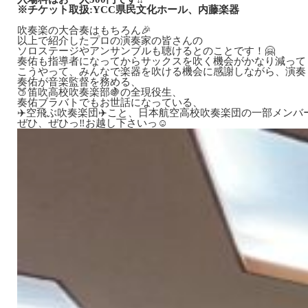
※チケット取扱:YCC県民文化ホール、内藤楽器
吹奏楽の大合奏はもちろん🎉
以上で紹介したプロの演奏家の皆さんの
ソロステージやアンサンブルも聴けるとのことです！🤗
奏佑も指導者になってからサックスを吹く機会がかなり減ってし
こうやって、みんなで楽器を吹ける機会に感謝しながら、演奏
奏佑が音楽監督を務める、
🍑笛吹高校吹奏楽部🍇の全現役生、
奏佑ブラバトでもお世話になっている、
✈️空飛ぶ吹奏楽団✈️こと、日本航空高校吹奏楽団の一部メンバー
ぜひ、ぜひっ‼️お越し下さいっ☺️