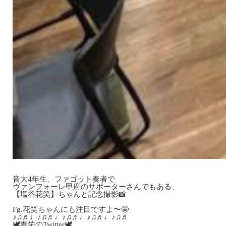
音大4年生、ファゴット奏者で
ヴァンフォーレ甲府のサポーターさんでもある、
【塩谷花笑】ちゃんと記念撮影📸
Fg.花笑ちゃんにも注目ですよ〜🤩
♪♫♬♩♪♫♬♩♪♫♬♩♪♫♬♩♪♫♬
🕊奏佑のTwitter🕊