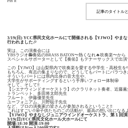
Pin it
記事のタイトルと
3/19(日) YCC県民文化ホールにて開催される【YJWO】
行われました
🎉
実は、この演奏会には
YBSラジオ📻奏佑のBRASS BATON〜熱くなれ🔥吹奏楽〜から
スペシャルサポーターとして【奏佑】もテナーサックスで出演
この【YJWO】は山梨県内で吹奏楽を愛する中学生・高校生を
もちろん、有志の集まりなので、どうしてもパートにバラつき
そういうパートには県内出身の音大生や、
大学生がサポーティングするという手厚いフォロー体制🤩
そして、そして‼️
【シエナウィンドオーケストラ】のクラリネット奏者、近藤薫
トランペット、多田将太郎先生
フルート、伊藤優里先生
ユーフォニアム、川野聡子先生
など、プロの演奏家の皆さんが参加されるということ‼️
これはすごい‼️🤩子供たちのこの活動が、最高の想い出になる
【YJWO】やまなしジュニアウインドオーケストラ、第１回演奏会は
3/19(日)YCC県民文化ホール大ホールにて
開場:18:30 開演:19:00
入場料はお一人500円です‼️