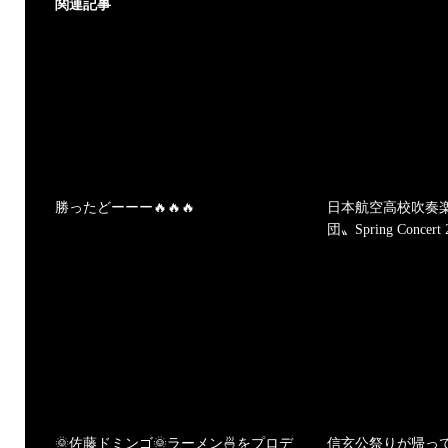
関連記事
勝ったどーーー🔥🔥🔥
日本航空高校吹奏
団〟Spring Concert
🌞佐藤ドミンゴ🌞ラーメン🍜をプロデ
信玄公祭りが帰っ