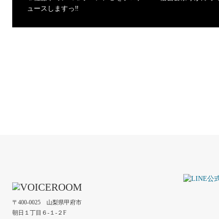
ュースしますっ‼️
〒400-0025 山梨県甲府市
朝日１丁目６-１-２F