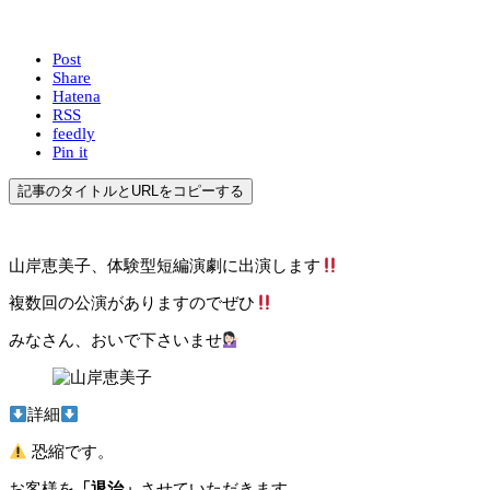
Post
Share
Hatena
RSS
feedly
Pin it
記事のタイトルとURLをコピーする
山岸恵美子、体験型短編演劇に出演します
複数回の公演がありますのでぜひ
みなさん、おいで下さいませ
詳細
恐縮です。
お客様を
「退治」
させていただきます。