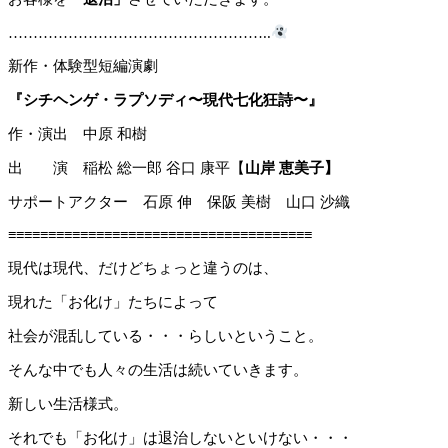
……………………………………………..
新作・体験型短編演劇
『シチヘンゲ・ラプソディ〜現代七化狂詩〜』
作・演出 中原 和樹
出 演 稲松 総一郎 谷口 康平【
山岸 恵美子】
サポートアクター 石原 伸 保阪 美樹 山口 沙織
≡≡≡≡≡≡≡≡≡≡≡≡≡≡≡≡≡≡≡≡≡≡≡≡≡≡≡≡≡≡≡≡≡≡≡≡≡≡
現代は現代、だけどちょっと違うのは、
現れた「お化け」たちによって
社会が混乱している・・・らしいということ。
そんな中でも人々の生活は続いていきます。
新しい生活様式。
それでも「お化け」は退治しないといけない・・・