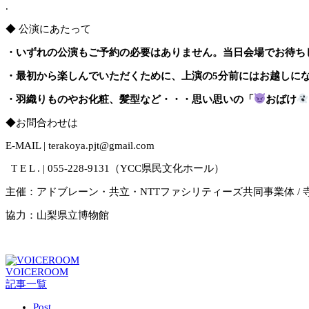
.
◆ 公演にあたって
・いずれの公演もご予約の必要はありません。当日会場でお待ち
・最初から楽しんでいただくために、上演の5分前にはお越しに
・羽織りものやお化粧、髪型など・・・思い思いの「
おばけ
◆お問合わせは
E-MAIL | terakoya.pjt@gmail.com
T E L . | 055-228-9131（YCC県民文化ホール）
主催：アドブレーン・共立・NTTファシリティーズ共同事業体 /
協力：山梨県立博物館
VOICEROOM
記事一覧
Post