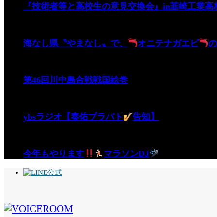
『技術者等と高校生の意見交換会』in韮崎工業高
海なし県〝やまなし〟で、
オニテナガエビ
の
第46回川中島合戦戦国絵巻
ybsラジオ【奏佑ブラバト
告知】
今年もやります
マラソンDJ