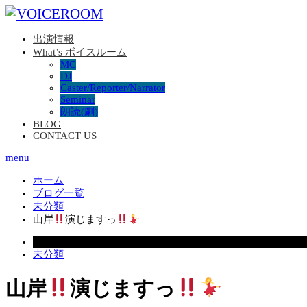
出演情報
What’s ボイスルーム
MC
DJ
Caster/Reporter/Narrator
Seminar
朗読(劇)
BLOG
CONTACT US
menu
ホーム
ブログ一覧
未分類
山岸
演じますっ
2023.07.24
未分類
山岸
演じますっ