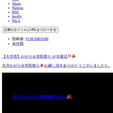
Share
Hatena
RSS
feedly
Pin it
記事のタイトルとURLをコピーする
投稿者:
VOICEROOM
未分類
【大月市】かがり火市民祭り が大復活
大月かがり火市民祭り
お越し頂きありがとうございました‼...
関連記事
大月かがり火市民祭り2024