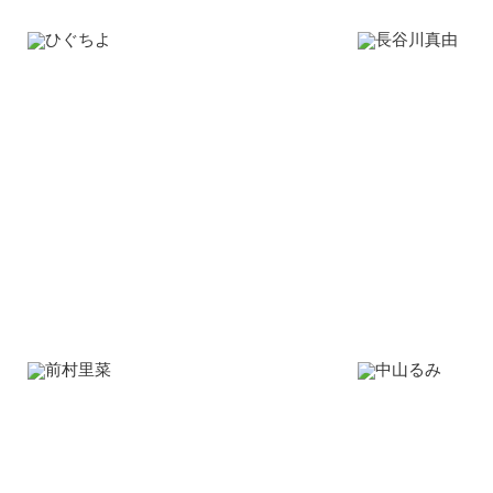
ひぐちよ
長谷川真由