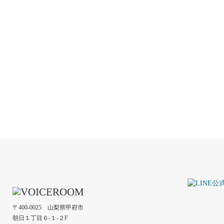
中山るみ
佐藤ドミンゴ
声と言葉に想いを込めて。信頼に応えるMC！結
果を出す講師！
脳内ショックのハ
らまかせとけ！ D
クナンセンス紙芝
〒400-0025 山梨県甲府市
朝日１丁目６-１-２F