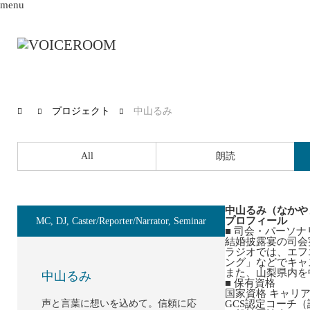
menu
プロジェクト
中山るみ
All
朗読
中山るみ（なかや
プロフィール
MC
,
DJ
,
Caster/Reporter/Narrator
,
Seminar
■ 司会・パーソ
結婚披露宴の司会実
ラジオでは、エフエ
ング」などでキャ
また、山梨県内を
中山るみ
■ 保有資格
国家資格 キャリ
声と言葉に想いを込めて。信頼に応
GCS認定コーチ（認