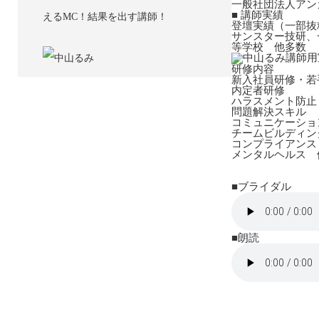
一般社団法人アン
■ 講師実績
えるMC！結果を出す講師！
登壇実績（一部抜
サンスター技研、
等学校 他多数
研修内容
新入社員研修・若
内定者研修
ハラスメント防止
問題解決スキル
コミュニケーショ
チームビルディン
コンプライアンス
メンタルヘルス 
■ブライダル
■朗読