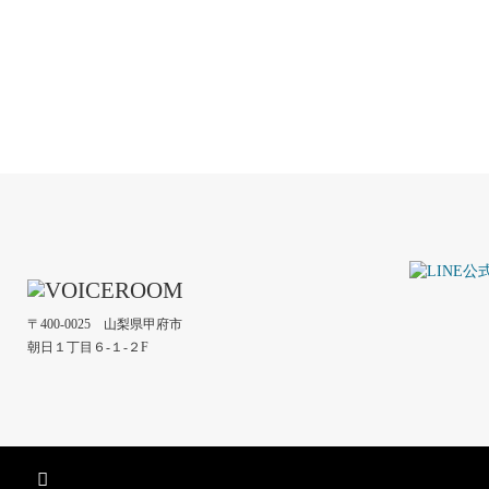
長田由布紀
中山るみ
40年のキャリアが伝える…オールジャンルMC
声と言葉に想いを
心に響くナレーション
果を出す講師！
〒400-0025 山梨県甲府市
朝日１丁目６-１-２F