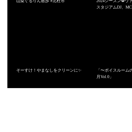
山梨ぐるりん散歩 #北杜市
2024シーズン⚽️
スタジアムDJ、MC決
そーすけ！やまなしをクリーンに✨
「〜ボイスルームの
月Vol.0」