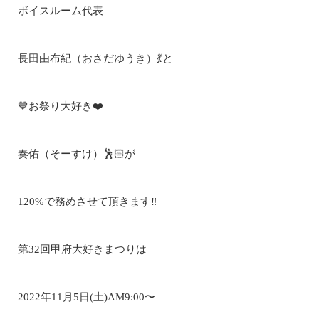
ボイスルーム代表
長田由布紀（おさだゆうき）💃と
💙お祭り大好き❤️
奏佑（そーすけ）🕺🏻が
120%で務めさせて頂きます‼️
第32回甲府大好きまつりは
2022年11月5日(土)AM9:00〜